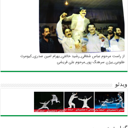
از راست مرحوم عباس شقاقی_رشید خالقی_بهرام امین صدری_کیومرث
طلوعی_بیژن سرهنگ پور_مرحوم علی قریشی
ویدئو