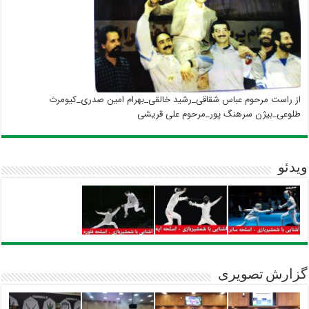
از راست مرحوم عباس شقاقی_رشید خالقی_بهرام امین صدری_کیومرث
طلوعی_بیژن سرهنگ پور_مرحوم علی قریشی
ویدئو
گزارش تصویری