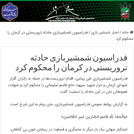
خانه
/
اخبار شمشیر بازی
/
فدراسیون شمشیربازی حادثه تروریستی در کرمان را
محکوم کرد
فدراسیون شمشیربازی حادثه
تروریستی در کرمان را محکوم کرد
فدراسیون شمشیربازی طی پیامی، اقدام تروریست‌ها در حمله به زائران گلزار
شهدای کرمان و مزار شهید سپهبد حاج قاسم سلیمانی را محکوم کرد و شهادت
هموطنان مان در این حادثه را تسلیت گفت.
به گزارش روابط عمومی فدراسیون شمشیربازی، متن پیام به این شرح است:
«وَالْحَمْدُ لِلّهِ قاِصمِ الجَّبارینَ مُبیرِ الظّالِمینَ»
استکبار جهانی یک بار دیگر با ستمگری و قساوت در ریختن خون بی گناهان،