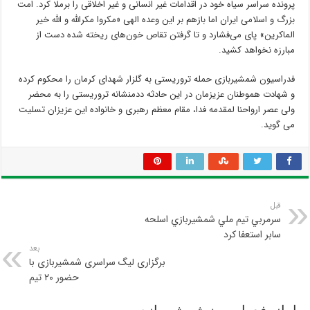
پرونده سراسر سیاه خود در اقدامات غیر انسانی و غیر اخلاقی را برملا کرد. امت
بزرگ و اسلامی ایران اما بازهم بر این وعده الهی «مکروا مکرالله و الله خیر
الماکرین» پای می‌فشارد و تا گرفتن تقاص خون‌های ریخته شده دست از
مبارزه نخواهد کشید.
فدراسیون شمشیربازی حمله تروریستی به گلزار شهدای کرمان را محکوم‌ کرده
و شهادت هموطنان عزیزمان در این حادثه ددمنشانه تروریستی را به محضر
ولی عصر ارواحنا لمقدمه فدا، مقام معظم رهبری و خانواده این عزیزان تسلیت
می گوید.
قبل
سرمربي تيم ملي شمشيربازي اسلحه
سابر استعفا كرد
بعد
برگزاری لیگ سراسری شمشیربازی با
حضور ۲۰ تیم