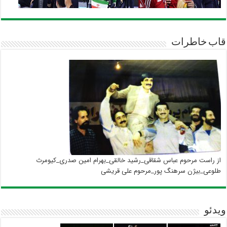
قاب خاطرات
از راست مرحوم عباس شقاقی_رشید خالقی_بهرام امین صدری_کیومرث
طلوعی_بیژن سرهنگ پور_مرحوم علی قریشی
ویدئو