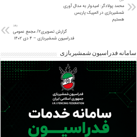
محمد پولادگر: امیدوار به مدال آوری
شمشیربازی در المپیک پاریس
هستیم
بعد
گزارش تصویری۲/ مجمع عمومی
فدراسیون شمشیربازی – ۴ دی ۱۴۰۲
سامانه فدراسیون شمشیربازی