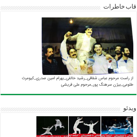
قاب خاطرات
از راست مرحوم عباس شقاقی_رشید خالقی_بهرام امین صدری_کیومرث
طلوعی_بیژن سرهنگ پور_مرحوم علی قریشی
ویدئو