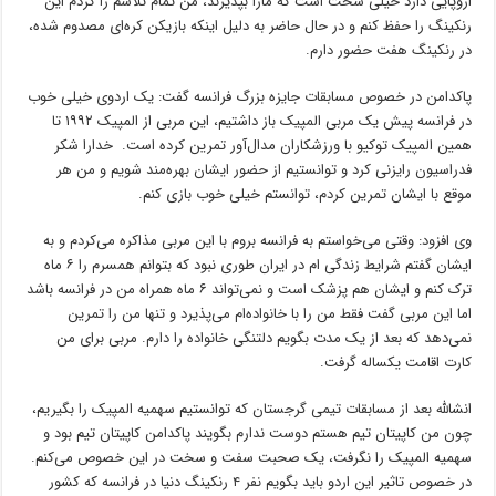
اروپایی دارد خیلی سخت است که مارا بپذیرند، من تمام تلاشم را کردم این
رنکینگ را حفظ کنم و در حال حاضر به دلیل اینکه بازیکن کره‌ای مصدوم شده،
در رنکینگ هفت حضور دارم.
پاکدامن در خصوص مسابقات جایزه بزرگ فرانسه گفت: یک اردوی خیلی خوب
در فرانسه پیش یک مربی المپیک باز داشتیم، این مربی از المپیک ۱۹۹۲ تا
همین المپیک توکیو با ورزشکاران مدال‌آور تمرین کرده است. خدارا شکر
فدراسیون رایزنی کرد و توانستیم از حضور ایشان بهره‌مند شویم و من هر
موقع با ایشان تمرین کردم، توانستم خیلی خوب بازی کنم.
وی افزود: وقتی می‌خواستم به فرانسه بروم با این مربی مذاکره می‌کردم و به
ایشان گفتم شرایط زندگی ام در ایران طوری نبود که بتوانم همسرم را ۶ ماه
ترک کنم و ایشان هم پزشک است و نمی‌تواند ۶ ماه همراه من در فرانسه باشد
اما این مربی گفت فقط من را با خانواده‌ام می‌پذیرد و تنها من را تمرین
نمی‌دهد که بعد از یک مدت بگویم دلتنگی خانواده را دارم. مربی برای من
کارت اقامت یکساله گرفت.
انشالله بعد از مسابقات تیمی گرجستان که توانستیم سهمیه المپیک را بگیریم،
چون من کاپیتان تیم هستم دوست ندارم بگویند پاکدامن کاپیتان تیم بود و
سهمیه المپیک را نگرفت، یک صحبت سفت و سخت در این خصوص می‌کنم.
در خصوص تاثیر این اردو باید بگویم نفر ۴ رنکینگ دنیا در فرانسه که کشور