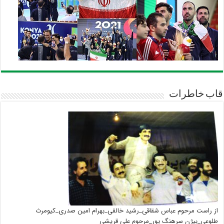
قاب خاطرات
از راست مرحوم عباس شقاقی_رشید خالقی_بهرام امین صدری_کیومرث
طلوعی_بیژن سرهنگ پور_مرحوم علی قریشی