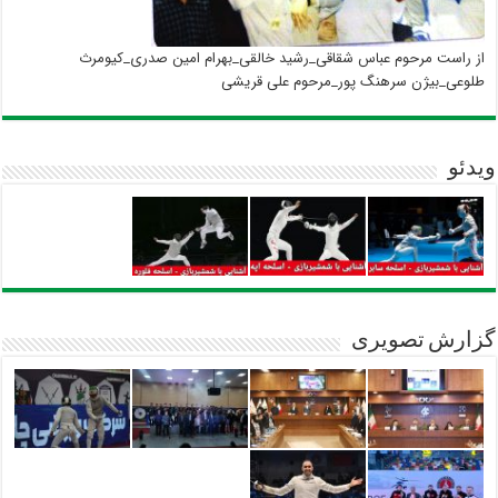
از راست مرحوم عباس شقاقی_رشید خالقی_بهرام امین صدری_کیومرث
طلوعی_بیژن سرهنگ پور_مرحوم علی قریشی
ویدئو
گزارش تصویری