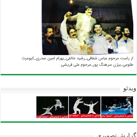
از راست مرحوم عباس شقاقی_رشید خالقی_بهرام امین صدری_کیومرث
طلوعی_بیژن سرهنگ پور_مرحوم علی قریشی
ویدئو
گزارش تصویری