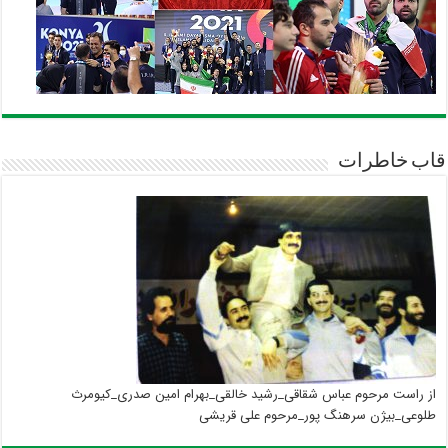
قاب خاطرات
از راست مرحوم عباس شقاقی_رشید خالقی_بهرام امین صدری_کیومرث
طلوعی_بیژن سرهنگ پور_مرحوم علی قریشی