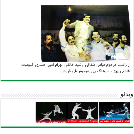
از راست مرحوم عباس شقاقی_رشید خالقی_بهرام امین صدری_کیومرث
طلوعی_بیژن سرهنگ پور_مرحوم علی قریشی
ویدئو