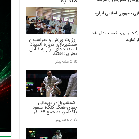
مشابه
زی جمهوری اسلامی ایران،
بریکات را برای کسب مدال طلا
‍ وزارت ورزش و فدراسیون
 نماییم.
شمشیربازی درباره المپیاد
استعدادهای برتر به تبادل
نظر پرداختند
2 هفته پیش
‍ شمشیربازی قهرمانی
جهان-هنگ کنگ؛ صعود
پاکدامن به جمع ۶۴ نفر
2 هفته پیش