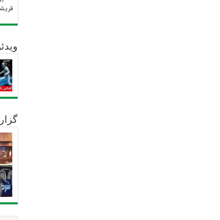
قریش
ویدئو
گزار