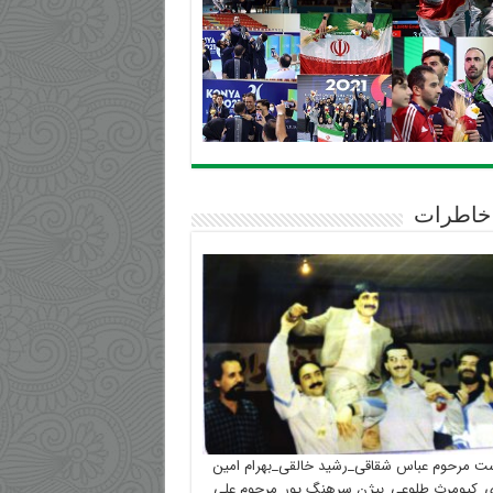
خاطرات
ست مرحوم عباس شقاقی_رشید خالقی_بهرام امین
_کیومرث طلوعی_بیژن سرهنگ پور_مرحوم علی