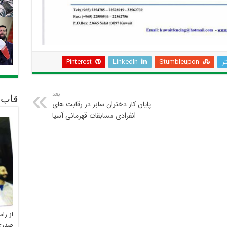
تر
Stumbleupon
LinkedIn
Pinterest
بعد
قاب 
پایان کار دختران سابر در رقابت های
انفرادی مسابقات قهرمانی آسیا
از را
صدری