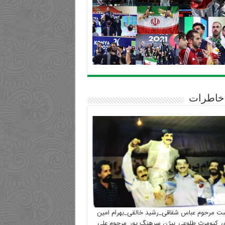
خاطرات
ست مرحوم عباس شقاقی_رشید خالقی_بهرام امین
_کیومرث طلوعی_بیژن سرهنگ پور_مرحوم علی