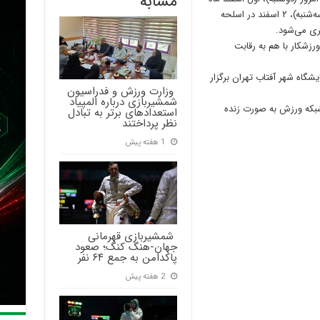
مشابه
در اسلحه سابر آغاز می شود. این مسابقات فردا (سه‌شنبه)، ۲ اسفند در اسلحه
 این دوره از مسابقات در هر اسلحه ۸ تیم و ۵۰ ورزشکار با هم به رقابت
شگاه شهر آفتاب تهران برگزار
‍ وزارت ورزش و فدراسیون
شمشیربازی درباره المپیاد
ت در هر سه روز از ساعت ۱۳ تا ۱۵ از شبکه ورزش به صورت زنده
استعدادهای برتر به تبادل
نظر پرداختند
1 هفته پیش
‍ شمشیربازی قهرمانی
جهان-هنگ کنگ؛ صعود
پاکدامن به جمع ۶۴ نفر
2 هفته پیش