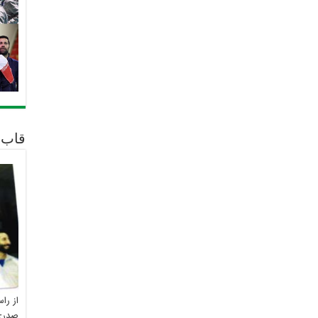
قاب 
از را
صدری