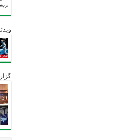
قریش
ویدئو
گزار