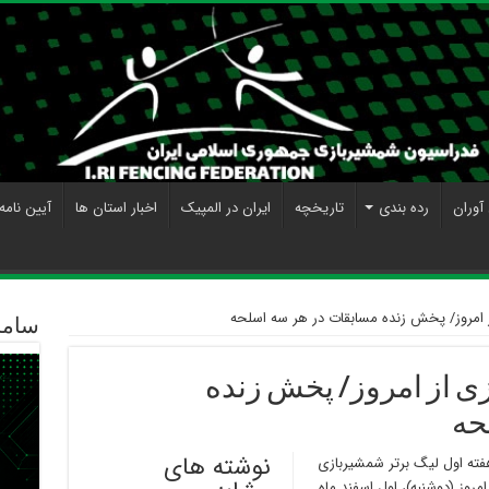
آوران
رده بندی
تاریخچه
ایران در المپیک
اخبار استان ها
آیین نامه
ز امروز/ پخش زنده مسابقات در هر سه اسلحه
ساما
زی از امروز/ پخش زنده
حه
نوشته های
ته اول لیگ برتر شمشیربازی
مروز (دوشنبه)، اول اسفند ماه