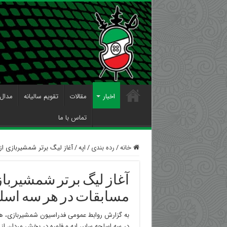
اخبار
مقالات
تقویم سالیانه
مدال 
تماس با ما
خانه
/
رده بندی
/
اپه
/
آغاز لیگ برتر شمشیربازی ا
آغاز لیگ برتر شمشیربا
مسابقات در هر سه اسل
به گزارش روابط عمومی فدراسیون شمشیربازی، هف
در سه اسلحه سابر، اپه و فلوره در بخش مردان از ا