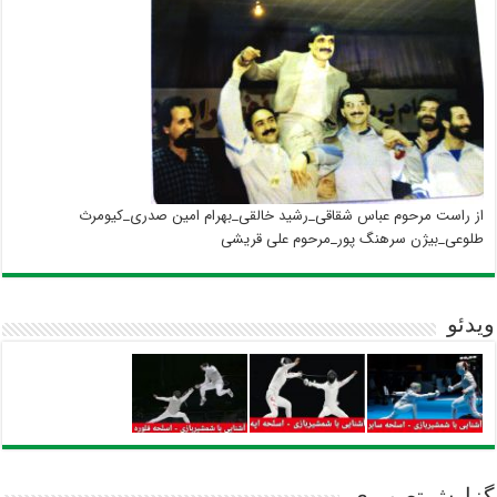
از راست مرحوم عباس شقاقی_رشید خالقی_بهرام امین صدری_کیومرث
طلوعی_بیژن سرهنگ پور_مرحوم علی قریشی
ویدئو