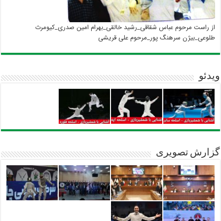
از راست مرحوم عباس شقاقی_رشید خالقی_بهرام امین صدری_کیومرث
طلوعی_بیژن سرهنگ پور_مرحوم علی قریشی
ویدئو
گزارش تصویری