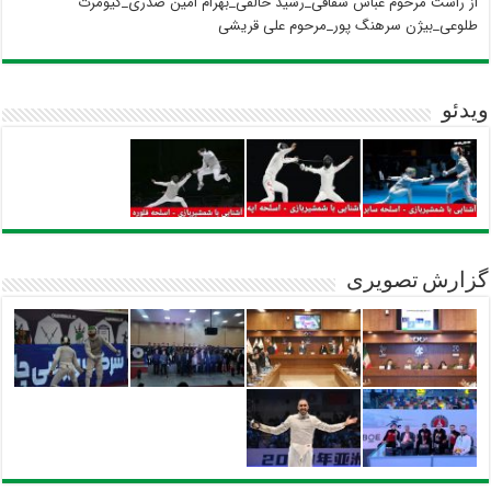
از راست مرحوم عباس شقاقی_رشید خالقی_بهرام امین صدری_کیومرث
طلوعی_بیژن سرهنگ پور_مرحوم علی قریشی
ویدئو
گزارش تصویری