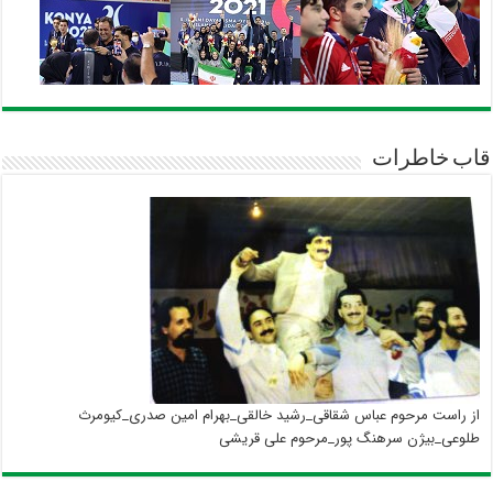
قاب خاطرات
از راست مرحوم عباس شقاقی_رشید خالقی_بهرام امین صدری_کیومرث
طلوعی_بیژن سرهنگ پور_مرحوم علی قریشی