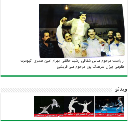
از راست مرحوم عباس شقاقی_رشید خالقی_بهرام امین صدری_کیومرث
طلوعی_بیژن سرهنگ پور_مرحوم علی قریشی
ویدئو