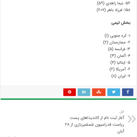
۵۶- نیما زاهدی (۵۹)
۱۵۸- فرزاد باهر (۲۰۷)
بخش تیمی
۱- کره جنوبی (۱)
۲- مجارستان (۲)
۳- فرانسه (۵)
۴- آلمان (۳)
۵- ایتالیا (۴)
۶- آمریکا (۶)
۷- ایران (۸)
قبل
آغاز ثبت نام از کاندیداهای پست
ریاست فدراسیون شمشیربازی از ۲۸
آبان