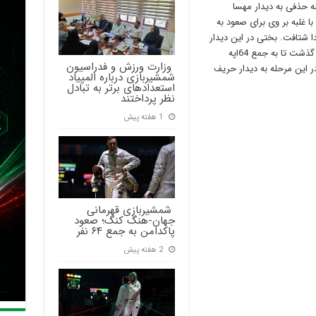
ه حذفی به دیدار مهسا
ا غلبه بر وی برای صعود به
دا شتافت. بختی در این دیدار
با نتیجه نزدیک 15بر14از سد حریف کانادایی خود گذشت تا به جمع 64اپه
‍ وزارت ورزش و فدراسیون
ر این مرحله به دیدار حریف
شمشیربازی درباره المپیاد
استعدادهای برتر به تبادل
نظر پرداختند
1 هفته پیش
‍ شمشیربازی قهرمانی
جهان-هنگ کنگ؛ صعود
پاکدامن به جمع ۶۴ نفر
2 هفته پیش