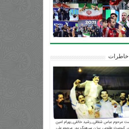
خاطرات
ست مرحوم عباس شقاقی_رشید خالقی_بهرام امین
_کیومرث طلوعی_بیژن سرهنگ پور_مرحوم علی