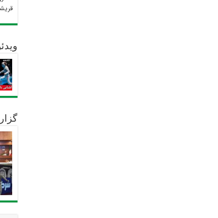
قریش
ویدئو
گزار