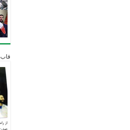
قاب 
از را
صدری