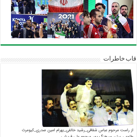
قاب خاطرات
از راست مرحوم عباس شقاقی_رشید خالقی_بهرام امین صدری_کیومرث
طلوعی_بیژن سرهنگ پور_مرحوم علی قریشی