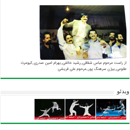
از راست مرحوم عباس شقاقی_رشید خالقی_بهرام امین صدری_کیومرث
طلوعی_بیژن سرهنگ پور_مرحوم علی قریشی
ویدئو