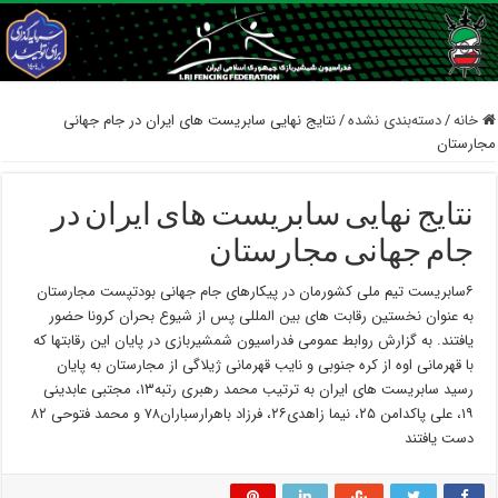
خانه
/
دسته‌بندی نشده
/
نتایج نهایی سابریست های ایران در جام جهانی
مجارستان
نتایج نهایی سابریست های ایران در
جام جهانی مجارستان
۶سابریست تیم ملی کشورمان در پیکارهای جام جهانی بودتپست مجارستان
به عنوان نخستین رقابت های بین المللی پس از شیوع بحران کرونا حضور
یافتند. به گزارش روابط عمومی فدراسیون شمشیربازی در پایان این رقابتها که
با قهرمانی اوه از کره جنوبی و نایب قهرمانی ژیلاگی از مجارستان به پایان
رسید سابریست های ایران به ترتیب محمد رهبری رتبه۱۳، مجتبی عابدینی
۱۹، علی پاکدامن ۲۵، نیما زاهدی۲۶، فرزاد باهرارسباران۷۸ و محمد فتوحی ۸۲
دست یافتند