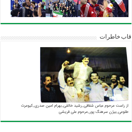
قاب خاطرات
از راست مرحوم عباس شقاقی_رشید خالقی_بهرام امین صدری_کیومرث
طلوعی_بیژن سرهنگ پور_مرحوم علی قریشی