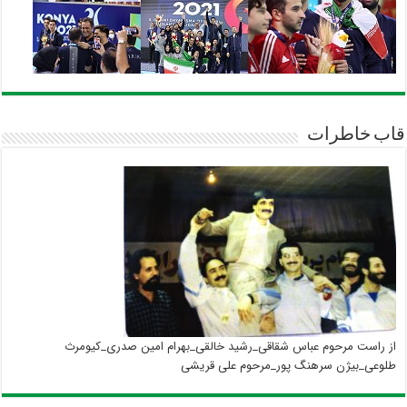
قاب خاطرات
از راست مرحوم عباس شقاقی_رشید خالقی_بهرام امین صدری_کیومرث
طلوعی_بیژن سرهنگ پور_مرحوم علی قریشی