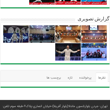
گزارش تصویری
نظرها
پرخواننده
تازه
برچسب ها
تهران- جردن بلوارنلسون ماندلا(بلوار آفریقا)-خیابان انصاری-پلاک۶-طبقه سوم تلفن: