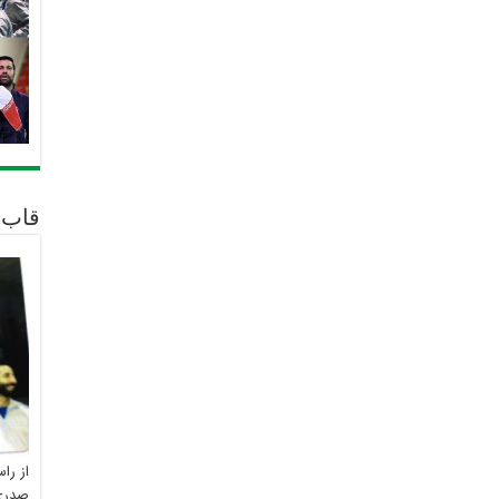
قاب 
از را
صدری