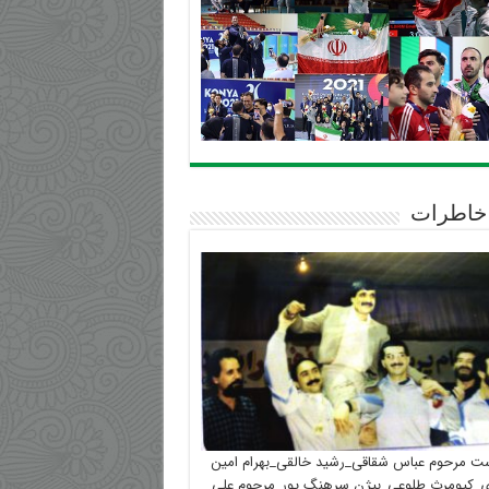
خاطرات
ست مرحوم عباس شقاقی_رشید خالقی_بهرام امین
_کیومرث طلوعی_بیژن سرهنگ پور_مرحوم علی