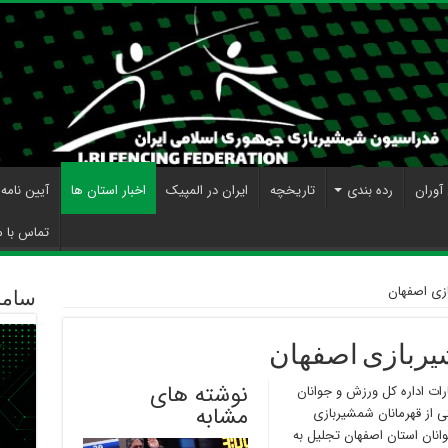
آوران
رده بندی
تاریخچه
ایران در المپیک
اخبار استان ها
آیین نامه
تماس با م
ازی اصفهان
ساما
شیربازی اصفهان
نوشته های
فتخارات اداره کل ورزش و جوانان
مشابه
ی از قهرمانان شمشیربازی
انان استان اصفهان تجلیل به