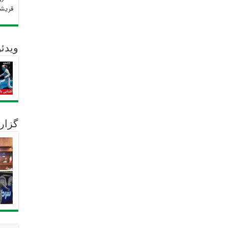
قریش
ویدئو
گزار