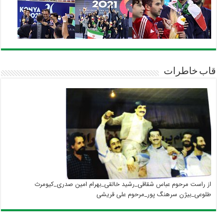
قاب خاطرات
از راست مرحوم عباس شقاقی_رشید خالقی_بهرام امین صدری_کیومرث
طلوعی_بیژن سرهنگ پور_مرحوم علی قریشی