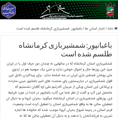
خانه
/
اخبار استان ها
/
باغبانپور: شمشیربازی کرمانشاه طلسم شده است
باغبانپور: شمشیربازی کرمانشاه
طلسم شده است
شمشیربازی استان کرمانشاه که در سالهایی نه چندان دور حرف اول را در ایران
میزد این روزها حال و احوال خوشی ندارد و حتی یک سهمیه هم در اردوی
ملی پوشان شمشیر بازی ایران در سه اسلحه ندارد. برای پیداکردن دلایل این
افول شمشیربازی در دیاربیستون پای صحبت های امیر باغبانپور مربی سازنده
و پرتلاش این استان ویکی از مربیان کادرتیم ملی اپه آقایان نشستیم که
ماحصل این گپ و گفت از نظر شما می گذرد.باغبانپور در ابتدا در مورد شرایط
این روزهای شمشیربازی در استان کرمانشاه میگوید: بحران کرونا و به دنبال ان
تعطیلی سالن ها به واقع شمشیربازی استان را تعطیل کرده است.وضعیت
قرمز استان در زمینه شیوع بحران کرونا موجب شده که خانواده ها اجازه
تمرین به فرزاندانشان را ندهند و به دنبال آن تعطیلی سالن ها کلا نه