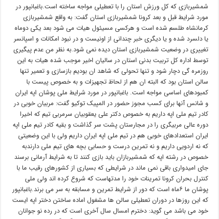
شمشیربازی که کل ورزش استان را با تعطیلی مواجه ساخته است.باغبانپور در
مورد شرایط قبل و بعد کرونا شمشیربازی استان گفت: به واقع شمشیربازی
کرمانشاه طلسم شده است و هرکسی مسیئول هیات می شود بعد یکی دوماه
یا دلسرد شده و یا دیگری خبر چندانی از اونیست و در نبود امکانات و اسپانسر
تغییری در وضعیت شمشیربازی استان دیده نمی شود.به نظر من عدم پیگیری
توسط اداره کل تربیت بدنی استان در سالیان اخیر موجب شده هیات به این
روزمره گی دچار شود و تنها تحولی که شاهد ان بودیم بازسازی و تعمیر تنها
سالن استان بود که البته ان هم از لحاظ تجهیزات و به خصوص پیست با
کمبودهای اساسی مواجه است. باغبانپور در مورد شرایط ملی پوشان اپه ایران
و شانس آنها برای کسب مجوز حضور در المپیک توکیو گفت: مربیان خوبی در
کادر تیم ملی اپه داریم به خصوص دکتر علی یعقوبیان سرمربی تیم که اخیرا
دوره عالی مربیگری را در مجارستان پشت سر گذاشت و بقیه کادر تیم ملی اپه
ایران استعدادهای خوبی هم در تیم ملی اپه ایران داریم ولی با این وضعیتی
که نه اردویی داریم و نه تمرین درست و حسابی بچه های تیم ملی دارندبه
خصوص در رشته اپه که شمشیربازان باید بازی کنند تا به شرایط آرمانی برسند
جای امیدواری باقی نمی ماند در شرایطی که بسیاری از کشورهای رقیب ما با
کنترل بحران کرونا تمرینات خود را مدتهاست که شروع کرده اند ولی ملی
پوشان ما ۶ماه است که دور از شرایط تمرین و مسابقه به سر می برند.باغبانپور
که این روزها در دوران تعطیلی سالن ها مشغول اماده ساختن دختر اپه ایست
خود می باشد می گوید: دخترم امسال سال آخری است که در رده نو جوانان