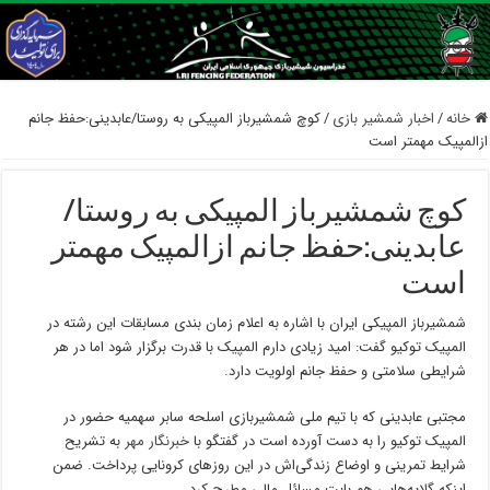
خانه
/
اخبار شمشیر بازی
/
کوچ شمشیرباز المپیکی به روستا/عابدینی:حفظ جانم
ازالمپیک مهمتر است
کوچ شمشیرباز المپیکی به روستا/
عابدینی:حفظ جانم ازالمپیک مهمتر
است
شمشیرباز المپیکی ایران با اشاره به اعلام زمان بندی مسابقات این رشته در
المپیک توکیو گفت: امید زیادی دارم المپیک با قدرت برگزار شود اما در هر
شرایطی سلامتی و حفظ جانم اولویت دارد.
مجتبی عابدینی که با تیم ملی شمشیربازی اسلحه سابر سهمیه حضور در
المپیک توکیو را به دست آورده است در گفتگو با
خبرنگار مهر
به تشریح
شرایط تمرینی و اوضاع زندگی‌اش در این روزهای کرونایی پرداخت. ضمن
اینکه گلایه‌هایی هم بابت مسائل مالی مطرح کرد.