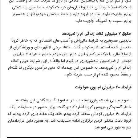
شود و تیم ایران هم با بیشترین آمادگی در بازی‌ها شرکت کند اما واقعیت این
است که فعلاً با اوضاعی که کرونا برای‌مان درست کرده، حفظ جان و سلامتی
برایم اولویت دارند. من دو فرزند دارم و حفظ سلامتی خودم، آنها و همسرم
برایم نسبت به المپیک اولویت دارد.
حقوق
۷
میلیونی کفاف زندگی ام را نمی‌دهد
عابدینی همچنین به شرایط مالی‌اش و آسیب‌های اقتصادی که به خاطر کرونا
متحمل شده است، اشاره کرد و گفت: انتقاد برخی از قهرمانان و ورزشکاران از
اوضاع مالی را درک می‌کنم و قبول دارم. من خودم حقوق ماهیانه ۷ میلیون
تومانی از فدراسیون شمشیربازی می‌گیرم اما واقعاً در این شرایط خیلی کفاف
زندگی‌ام را نمی‌دهد. به خصوص این چندماه که منبع درآمدی دیگری نداشته‌ام
و بعضاً مجبور شده ام از جیب هزینه کنم.
قرارداد
۴۰
میلیونی ام روی هوا رفت
عضو تیم ملی شمشیربازی اسلحه سابر به لغو لیگ باشگاهی این رشته به
خاطر گستردگی ویروس کرونا اشاره کرد و گفت: برای حضور در مسابقات لیگ
قرارداد ۴۰ میلیون تومانی منعقد کرده بودم. فقط یک هفته بازی کرده بودیم که
کرونا باعث منتفی کردن برگزاری ادامه مسابقات شد. به همین دلیل قراردادمان
هم به طور کلی لغو شد.