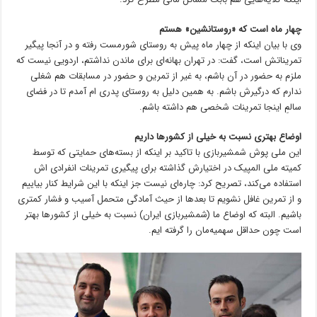
چهار ماه است که «روستانشین» هستم
وی با بیان اینکه از چهار ماه پیش به روستای شورمست رفته و در آنجا پیگیر
تمریناتش است، گفت: در تهران بهانه‌ای برای ماندن نداشتم، اردویی نیست که
ملزم به حضور در آن باشم، به غیر از تمرین و حضور در مسابقات هم شغلی
ندارم که درگیرش باشم. به همین دلیل به روستای پدری ام آمدم تا در فضای
سالمِ اینجا تمرینات شخصی هم داشته باشم.
اوضاع بهتری نسبت به خیلی از کشورها داریم
این ملی پوش شمشیربازی با تاکید بر اینکه از بسته‌های حمایتی که توسط
کمیته ملی المپیک در اختیارش گذاشته برای پیگیری تمرینات انفرادی اش
استفاده می‌کند، تصریح کرد: چاره‌ای نیست جز اینکه با این شرایط کنار بیاییم
و از تمرین غافل نشویم تا بعدها از حیث آمادگی متحمل آسیب و فشار کمتری
باشیم. البته که اوضاع ما (شمشیربازی ایران) نسبت به خیلی از کشورها بهتر
است چون حداقل سهمیه‌مان را گرفته ایم.