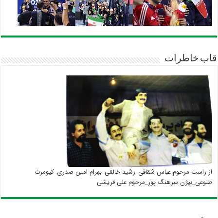
قاب خاطرات
از راست مرحوم عباس شقاقی_رشید خالقی_بهرام امین صدری_کیومرث
طلوعی_بیژن سرهنگ پور_مرحوم علی قریشی