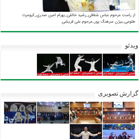
از راست مرحوم عباس شقاقی_رشید خالقی_بهرام امین صدری_کیومرث
طلوعی_بیژن سرهنگ پور_مرحوم علی قریشی
ویدئو
گزارش تصویری