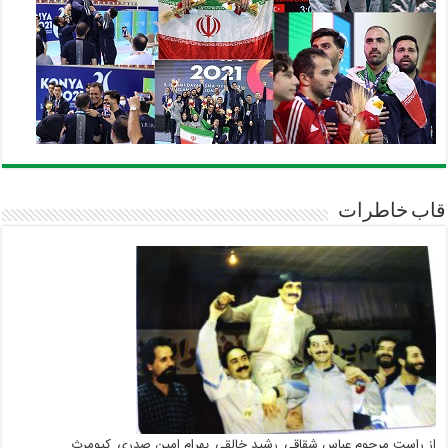
قاب خاطرات
از راست مرحوم عباس شقاقی_رشید خالقی_بهرام امین صدری_کیومرث