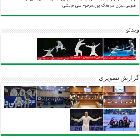
طلوعی_بیژن سرهنگ پور_مرحوم علی قریشی
ویدئو
گزارش تصویری