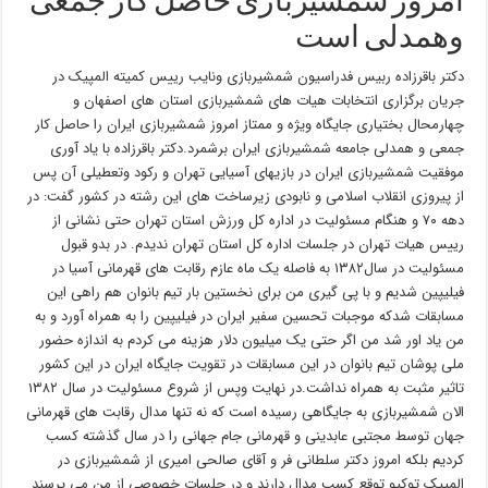
امروز شمشیربازی حاصل کار جمعی
وهمدلی است
دکتر باقرزاده ربیس فدراسیون شمشیربازی ونایب رییس کمیته المپیک در
جریان برگزاری انتخابات هیات های شمشیربازی استان های اصفهان و
چهارمحال بختیاری جایگاه ویژه و ممتاز امروز شمشیربازی ایران را حاصل کار
جمعی و همدلی جامعه شمشیربازی ایران برشمرد.دکتر باقرزاده با یاد آوری
موفقیت شمشیربازی ایران در بازیهای آسیایی تهران و رکود وتعطیلی آن پس
از پیروزی انقلاب اسلامی و نابودی زیرساخت های این رشته در کشور گفت: در
دهه ۷۰ و هنگام مسئولیت در اداره کل ورزش استان تهران حتی نشانی از
رییس هیات تهران در جلسات اداره کل استان تهران ندیدم. در بدو قبول
مسئولیت در سال۱۳۸۲ به فاصله یک ماه عازم رقابت های قهرمانی آسیا در
فیلیپین شدیم و با پی گیری من برای نخستین بار تیم بانوان هم راهی این
مسابقات شدکه موجبات تحسین سفیر ایران در فیلیپین را به همراه آورد و به
من یاد اور شد من اگر حتی یک میلیون دلار هزینه می کردم به اندازه حضور
ملی پوشان تیم بانوان در این مسابقات در تقویت جایگاه ایران در این کشور
تاثیر مثبت به همراه نداشت.در نهایت وپس از شروع مسئولیت در سال ۱۳۸۲
الان شمشیربازی به جایگاهی رسیده است که نه تنها مدال رقابت های قهرمانی
جهان توسط مجتبی عابدینی و قهرمانی جام جهانی را در سال گذشته کسب
کردیم بلکه امروز دکتر سلطانی فر و آقای صالحی امیری از شمشیربازی در
المپیک توکیو توقع کسب مدال دارند و در جلسات خصوصی از من می پرسند