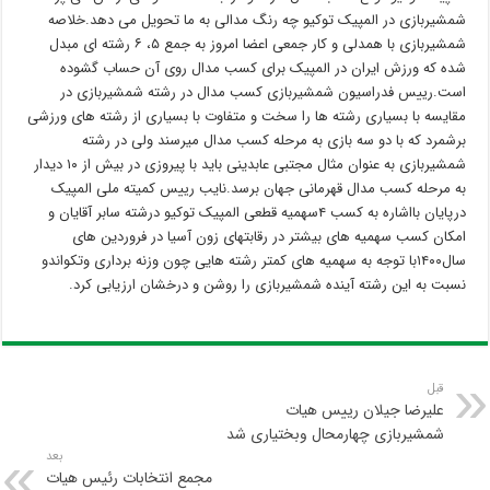
شمشیربازی در المپیک توکیو چه رنگ مدالی به ما تحویل می دهد.خلاصه
شمشیربازی با همدلی و کار جمعی اعضا امروز به جمع ۵، ۶ رشته ای مبدل
شده که ورزش ایران در المپیک برای کسب مدال روی آن حساب گشوده
است.رییس فدراسیون شمشیربازی کسب مدال در رشته شمشیربازی در
مقایسه با بسیاری رشته ها را سخت و متفاوت با بسیاری از رشته های ورزشی
برشمرد که با دو سه بازی به مرحله کسب مدال میرسند ولی در رشته
شمشیربازی به عنوان مثال مجتبی عابدینی باید با پیروزی در بیش از ۱۰ دیدار
به مرحله کسب مدال قهرمانی جهان برسد.نایب رییس کمیته ملی المپیک
درپایان بااشاره به کسب ۴سهمیه قطعی المپیک توکیو درشته سابر آقایان و
امکان کسب سهمیه های بیشتر در رقابتهای زون آسیا در فروردین های
سال۱۴۰۰با توجه به سهمیه های کمتر رشته هایی چون وزنه برداری وتکواندو
نسبت به این رشته آینده شمشیربازی را روشن و درخشان ارزیابی کرد.
قبل
علیرضا جیلان رییس هیات
شمشیربازی چهارمحال وبختیاری شد
بعد
مجمع انتخابات رئیس هیات