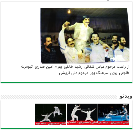
از راست مرحوم عباس شقاقی_رشید خالقی_بهرام امین صدری_کیومرث
طلوعی_بیژن سرهنگ پور_مرحوم علی قریشی
ویدئو