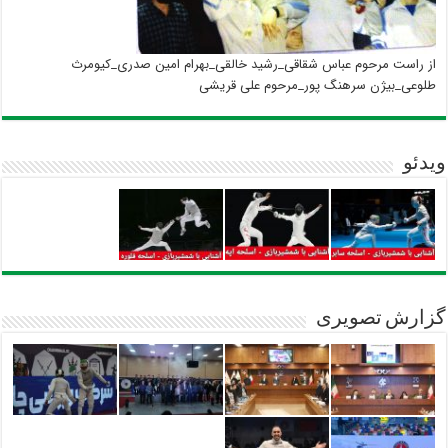
از راست مرحوم عباس شقاقی_رشید خالقی_بهرام امین صدری_کیومرث
طلوعی_بیژن سرهنگ پور_مرحوم علی قریشی
ویدئو
گزارش تصویری